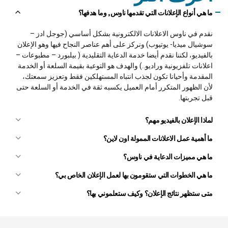
ما هي أنواع الإعلانات التي تقدمها ناوس, وما هدفها؟
نقدم في ناوس الاعلانات الالكترونية بشكل أساسي (جوجل ادز –
سوشيال ميديا- يوتيوب) ونركز على أهم عناصر النجاح فيها وهو الإعلان
بالفيديو، لكننا نقدم أيضا خدمة الدعاية التقليدية ( بيلبورد – مطبوعات –
اعلانات تلفزيونية وراديو..) والهدف هو التوعية بقيمة السلعة أو الخدمة
المقدمة وأحيانا تكون لجذب انتباه المستهلكين فقط وتعزيز سمعتك،
لأن الظهور المتكرر أمام العميل يكسبه ثقة في الخدمة أو السلعة حتى
قبل تجربتها.
لماذا الإعلان بالفيديو مهم؟
ما أهمية عمل الاعلانات الممولة اون لاين؟
ما هي مميزات الدعاية في ناوس؟
قدرة عالية على التعامل مع google ads.
ما هي الخطوات التي ستقومون بها لعمل الإعلان الخاص بي؟
تصميم احترافي لصفحات الهبوط
استلام الطلب ومعرفة الهدف المراد تحقيقه
خبرة كبيرة في تحديد العميل المناسب للخدمة المقدمة وكيف
متى ستظهر نتائج الإعلان؟ وكيف ستعلموني بها؟
بناء خطة لتنفيذ هدف إنشاء الإعلان
يفكر ولغة المخاطبة التي تلائمه
أهداف الإعلانات عامة
:
توليد أفكار لكل خطوة من خطوات الخطة
فريق يغطي كل جوانب العمل (إنشاء محتوى دعائي وتسويقي،
إنشاء محتوى مناسب للإعلان (كتابة الأفكار وترجمتها لنصوص
إنشاء تصميمات جذابة، وفيديوهات ابداعية)
المرحلة الأولى وهي إنشاء الإعلان نفسه وهذا سيتم تقديمه في