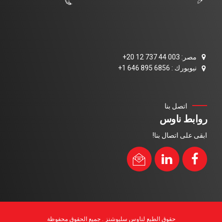
مصر: 003 44 737 12 20+
نيويورك : 6856 895 646 1+
اتصل بنا
روابط ناوس
ابقى على اتصال بنا!
حقوق الطبع لناوس سليوشنز . جميع الحقوق محفوظة