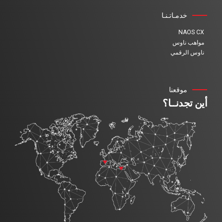
خدمـاتـنـا
NAOS CX
مواهب ناوس
ناوس الرقمي
موقعنا
أين تجدنــا؟