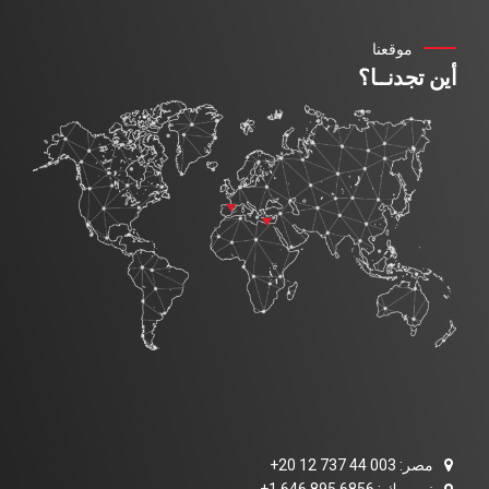
موقعنا
أين تجدنــا؟
مصر: 003 44 737 12 20+