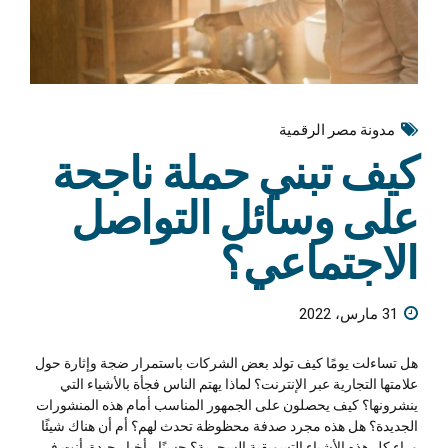
مدونة مصر الرقمية
كيف تبني حملة ناجحة
على وسائل التواصل
الاجتماعي؟
31 مارس، 2022
هل تساءلت يومًا كيف تولد بعض الشركات باستمرار ضجة وإثارة حول
علامتها التجارية عبر الإنترنت؟ لماذا يهتم الناس فجأة بالأشياء التي
ينشرونها؟ كيف يحصلون على الجمهور المناسب أمام هذه المنشورات
الجديدة؟ هل هذه مجرد صدفة محظوظة تحدث لهم؟ أم أن هناك شيئًا
وراء كل هذه الأشياء التسويقية السحرية؟ حسنًا ، أخبار جيدة. أنت في